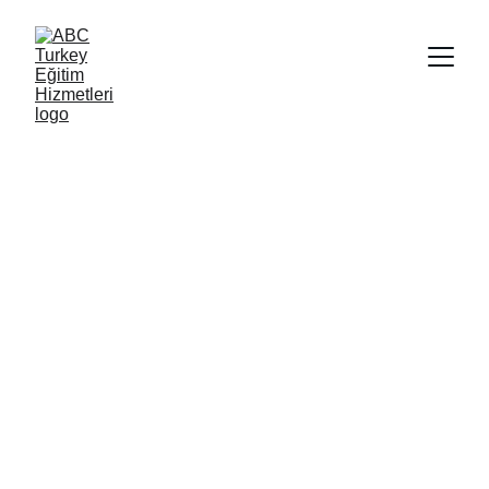
Uluslararası 
Eğitim Hizmetleri
16 yıl deneyimle Almanya ve Türkiye'de 
destek sağlıyoruz