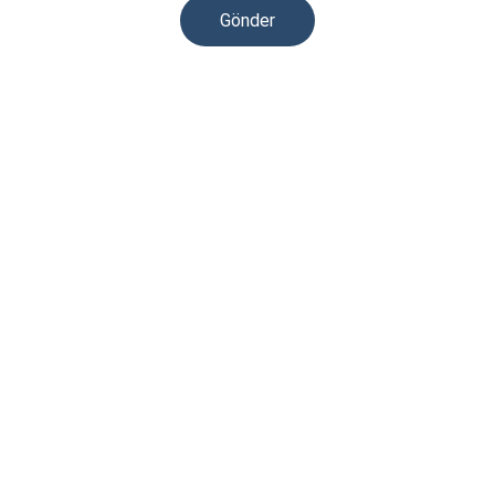
Gönder
İletişim
Sorularınız için bize ulaşabilirsiniz.
E-POSTA
info@abcturkey.com