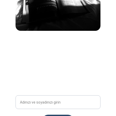
Bültenimize Katılın
Güncel eğitim fırsatları ve haberler için abone 
olun
Ad Soyad