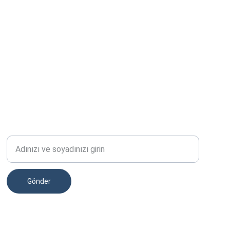
TELEFON
Ad Soyad
Gönder