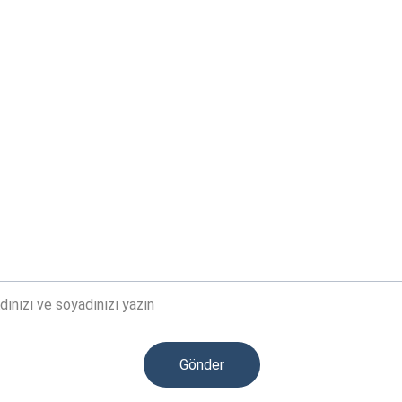
Bültene Abone Ol
Güncel eğitim fırsatları ve haberler için kaydolun
Soyad
Gönder